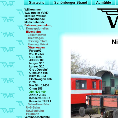
Startseite
Schönberger Strand
Aumühle
Willkommen
Was tun im VVM?
Mitglied werden
Vereinsabende
Medienabende
Fahrzeugsammlung
Konzeptionelles
Eisenbahn
Lokomotiven
Triebwagen
N
Pers.wg. Staat
Pers.wg. Privat
Güterwagen
Pwgpr02
wü. H 7832
G01 1185
AKN G 105
langer G10
kurzer G10
Grs „Oppeln”
Glms 247 865
Kklm 99 153
Flachwagen 186
O 20
Km Bln. 17400
Omm 258
Xlm 470 409
AKN X 2.150
Kesselw. OLEX
Kesselw. SHELL
Bahndienstfahrz.
U+S-Bahn
Straßenbahn
Feldbahn
Vereinsgeschichte