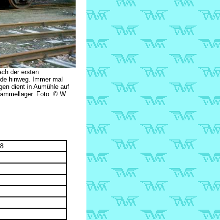
ach der ersten
nde hinweg. Immer mal
gen dient in Aumühle auf
Sammellager. Foto: © W.
-8