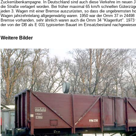
Zuckerrübenkampagne. In Deutschland sind auch diese Verkehre im neuen Ja
die Straße verlagert worden. Bei früher maximal 65 km/h schnellen Güterzüge
jeden 3. Wagen mit einer Bremse auszurüsten, so dass die ungebremsten ho
Wagen jahrzehntelang allgegenwärtig waren. 1950 war der Omm 37 in 24498
Bremse vorhanden, sehr ähnlich waren auch die Omm 34 "Klagenfurt". 1973
der von der DB als E 031 typisierten Bauart im Einsatzbestand nachgewiese
Weitere Bilder