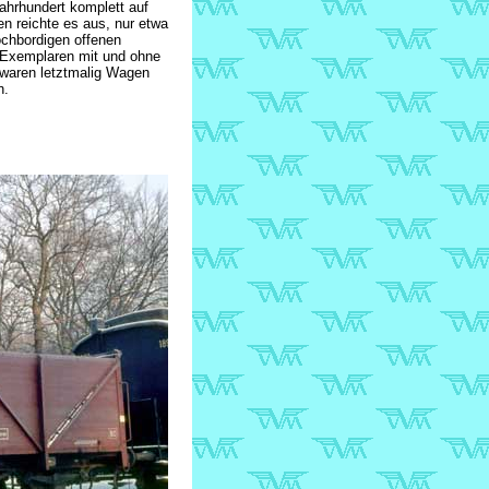
hrhundert komplett auf
n reichte es aus, nur etwa
chbordigen offenen
 Exemplaren mit und ohne
 waren letztmalig Wagen
n.