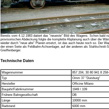
Bereits vom 4.12.1983 datiert das "neueste" Bild des Wagens. Schon bald n
provisorischen Abdeckung folgte die komplette Abplanung auch über die Wä
wieder durch "neue alte" Planen ersetzt, ist das auch heute noch so. Der Wa
der einen Seite als Feldbahn-Achsenlager, auf der anderen als Stahlschrott-
Greiffenberger.
Technische Daten
Wagennummer
857 204, 30 80 941 8 258
Typ
Omm 37 "Duisburg"
Hersteller
Officine Milano
Baujahr/Fabriknummer
1949 / 109
Frühere Bahngesellschaft
DB
Länge
10000 mm
Radstand
6000 mm