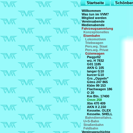
Startseite
Schönber
Willkommen
Was tun im VVM?
Mitglied werden
Vereinsabende
Medienabende
Fahrzeugsammlung
Konzeptionelles
Eisenbahn
Lokomotiven
Triebwagen
Pers.wg. Staat
Pers.wg. Privat
Güterwagen
Pwgpr02
wü. H 7832
G01 1185
AKN G 105
langer G10
kurzer G10
Grs „Oppeln”
Glms 247 865
Kklm 99 153
Flachwagen 186
O 20
Km Bln. 17400
Omm 258
Xlm 470 409
AKN X 2.150
Kesselw. OLEX
Kesselw. SHELL
Bahndienstfahrz.
U+S-Bahn
Straßenbahn
Feldbahn
Vereinsgeschichte