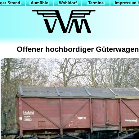
ger Strand
Aumühle
Wohldorf
Termine
Impressum &
Offener hochbordiger Güterwage