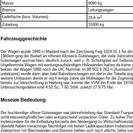
Masse
8090 kg
Bremse
Leitungswagen
Ladefläche (bzw. Volumen)
2
23,6 m
Zuladung
31000 kg
Fahrzeuggeschichte
Der Wagen wurde 1949 in Mailand nach der Zeichnung Fwg 1024.01.1 für die 
1960ern ging der Bedarf an offenen Allzweck-Güterwagen, die viele Jahrzehn
Güterwagen ausmachten, deutlich zurück, weil z. B. Schüttgüter auf Selbst
Ungebremste Wagen mit wartungsaufwändigen Holzwänden hatten da keine g
bekam der Wagen 1968 noch die UIC-Nummer nn 80 502 6 262-n (Austausch- 
unbekannt) wurde dann aber bald Bahndienstwagen mit der in der Tabelle 
weitere Umbauten diente er noch einige Jahre als Müllwagen für die Zugreinig
bereits zur Verschrottung in Harburg war, konnte der VVM ihn Ende der 197
Untersuchungsdaten sind 4.52 Sz, 7.60 Srb4, zuletzt 17.9.75 Har.
Museale Bedeutung
Der hochbordige offene Güterwagen war jahrzehntelang das Standard-Tranport
nicht nässeempfindlichen oder entsprechend verpackten Güter. Zu hoher Pe
insbesondere für die Entladung forcierte den Niedergang zu Wirtschaftswunde
überlebt haben vierachsige Nachfolger mit hohen Ladekapazitäten insbesonde
Zweiachser mit Blechwänden und Bremse hielten sich noch etliche Jahre vor