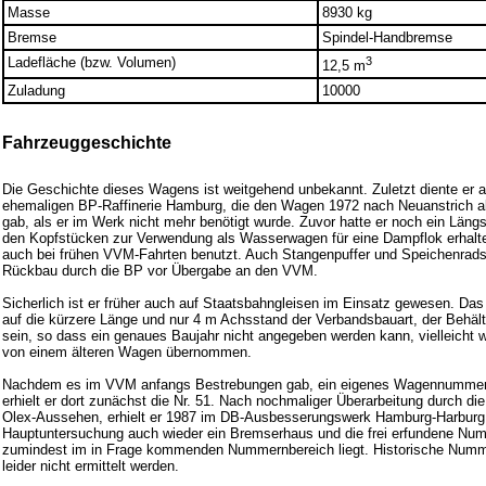
Masse
8930 kg
Bremse
Spindel-Handbremse
Ladefläche (bzw. Volumen)
3
12,5 m
Zuladung
10000
Fahrzeuggeschichte
Die Geschichte dieses Wagens ist weitgehend unbekannt. Zuletzt diente er 
ehemaligen BP-Raffinerie Hamburg, die den Wagen 1972 nach Neuanstrich 
gab, als er im Werk nicht mehr benötigt wurde. Zuvor hatte er noch ein Läng
den Kopfstücken zur Verwendung als Wasserwagen für eine Dampflok erhalte
auch bei frühen VVM-Fahrten benutzt. Auch Stangenpuffer und Speichenradsä
Rückbau durch die BP vor Übergabe an den VVM.
Sicherlich ist er früher auch auf Staatsbahngleisen im Einsatz gewesen. Das 
auf die kürzere Länge und nur 4 m Achsstand der Verbandsbauart, der Behälte
sein, so dass ein genaues Baujahr nicht angegeben werden kann, vielleicht 
von einem älteren Wagen übernommen.
Nachdem es im VVM anfangs Bestrebungen gab, ein eigenes Wagennummer
erhielt er dort zunächst die Nr. 51. Nach nochmaliger Überarbeitung durch di
Olex-Aussehen, erhielt er 1987 im DB-Ausbesserungswerk Hamburg-Harburg
Hauptuntersuchung auch wieder ein Bremserhaus und die frei erfundene Num
zumindest im in Frage kommenden Nummernbereich liegt. Historische Num
leider nicht ermittelt werden.