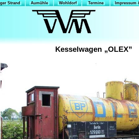
ger Strand
Aumühle
Wohldorf
Termine
Impressum &
Kesselwagen „OLEX”