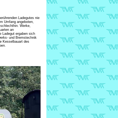
berührenden Ladegutes nie
gem Umfang angeboten,
schlechthin. Werke,
uarten an
e Ladegut ergaben sich
werks- und Bremstechnik
ge Kesselbauart des
ben.