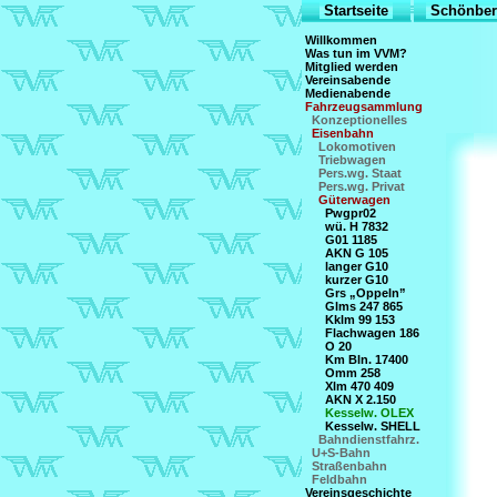
Startseite
Schönber
Willkommen
Was tun im VVM?
Mitglied werden
Vereinsabende
Medienabende
Fahrzeugsammlung
Konzeptionelles
Eisenbahn
Lokomotiven
Triebwagen
Pers.wg. Staat
Pers.wg. Privat
Güterwagen
Pwgpr02
wü. H 7832
G01 1185
AKN G 105
langer G10
kurzer G10
Grs „Oppeln”
Glms 247 865
Kklm 99 153
Flachwagen 186
O 20
Km Bln. 17400
Omm 258
Xlm 470 409
AKN X 2.150
Kesselw. OLEX
Kesselw. SHELL
Bahndienstfahrz.
U+S-Bahn
Straßenbahn
Feldbahn
Vereinsgeschichte