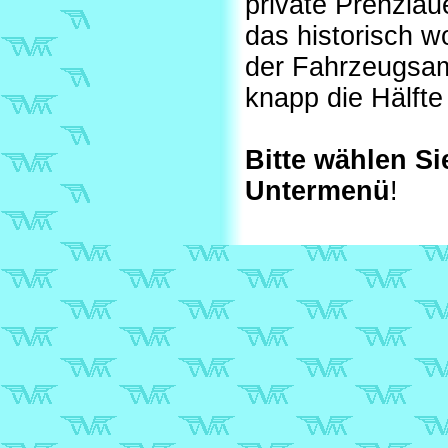
private Prenzlau
das historisch w
der Fahrzeugsam
knapp die Hälfte
Bitte wählen Si
Untermenü
!