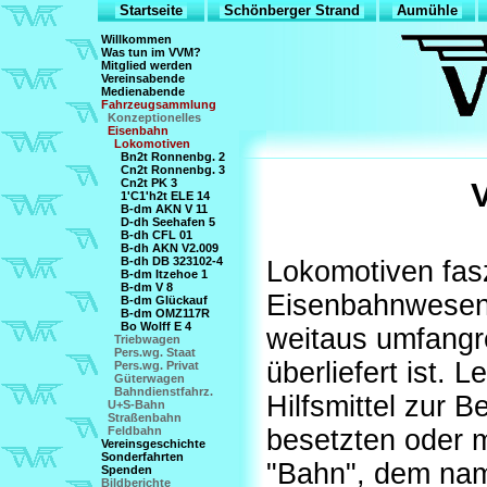
Startseite
Schönberger Strand
Aumühle
Willkommen
Was tun im VVM?
Mitglied werden
Vereinsabende
Medienabende
Fahrzeugsammlung
Konzeptionelles
Eisenbahn
Lokomotiven
Bn2t Ronnenbg. 2
Cn2t Ronnenbg. 3
Cn2t PK 3
1'C1'h2t ELE 14
B-dm AKN V 11
D-dh Seehafen 5
B-dh CFL 01
B-dh AKN V2.009
B-dh DB 323102-4
Lokomotiven fasz
B-dm Itzehoe 1
B-dm V 8
Eisenbahnwesen
B-dm Glückauf
B-dm OMZ117R
Bo Wolff E 4
weitaus umfangr
Triebwagen
Pers.wg. Staat
überliefert ist. L
Pers.wg. Privat
Güterwagen
Bahndienstfahrz.
Hilfsmittel zur 
U+S-Bahn
Straßenbahn
Feldbahn
besetzten oder 
Vereinsgeschichte
Sonderfahrten
"Bahn", dem na
Spenden
Bildberichte