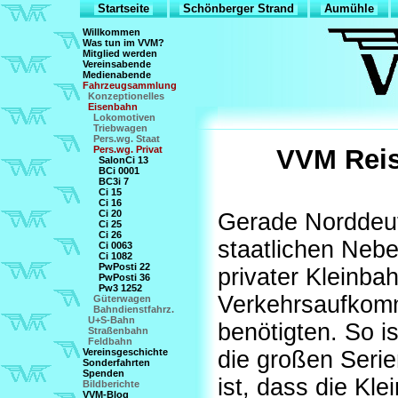
Startseite
Schönberger Strand
Aumühle
Willkommen
Was tun im VVM?
Mitglied werden
Vereinsabende
Medienabende
Fahrzeugsammlung
Konzeptionelles
Eisenbahn
Lokomotiven
Triebwagen
Pers.wg. Staat
Pers.wg. Privat
VVM Reis
SalonCi 13
BCi 0001
BC3i 7
Ci 15
Ci 16
Ci 20
Gerade Norddeut
Ci 25
Ci 26
staatlichen Neb
Ci 0063
Ci 1082
PwPosti 22
privater Kleinbah
PwPosti 36
Pw3 1252
Verkehrsaufkom
Güterwagen
Bahndienstfahrz.
U+S-Bahn
benötigten. So is
Straßenbahn
Feldbahn
Vereinsgeschichte
die großen Seri
Sonderfahrten
Spenden
ist, dass die Kl
Bildberichte
VVM-Blog