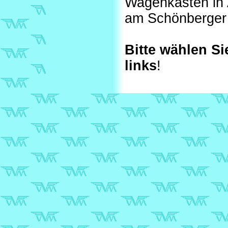
Wagenkästen in 
am Schönberger
Bitte wählen Si
links
!