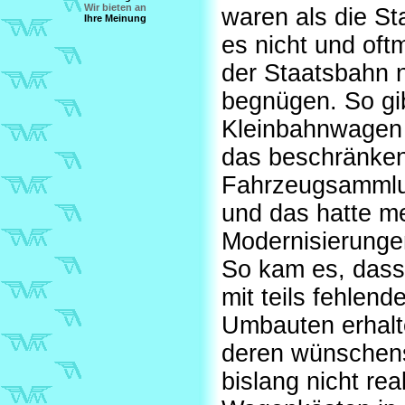
Wir bieten an
waren als die S
Ihre Meinung
es nicht und oft
der Staatsbahn 
begnügen. So gi
Kleinbahnwagen 
das beschränken
Fahrzeugsammlu
und das hatte m
Modernisierunge
So kam es, dass
mit teils fehlend
Umbauten erhal
deren wünschens
bislang nicht rea