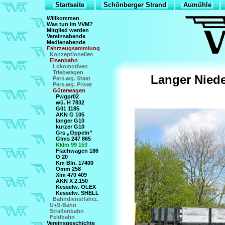
Startseite
Schönberger Strand
Aumühle
Willkommen
Was tun im VVM?
Mitglied werden
Vereinsabende
Medienabende
Fahrzeugsammlung
Konzeptionelles
Eisenbahn
Lokomotiven
Triebwagen
Langer Nied
Pers.wg. Staat
Pers.wg. Privat
Güterwagen
Pwgpr02
wü. H 7832
G01 1185
AKN G 105
langer G10
kurzer G10
Grs „Oppeln”
Glms 247 865
Kklm 99 153
Flachwagen 186
O 20
Km Bln. 17400
Omm 258
Xlm 470 409
AKN X 2.150
Kesselw. OLEX
Kesselw. SHELL
Bahndienstfahrz.
U+S-Bahn
Straßenbahn
Feldbahn
Vereinsgeschichte