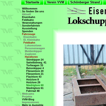
Startseite
Verein VVM
Schönberger Strand
Willkommen
So finden Sie uns
Aktuell
Eisenbahn
Feldbahn
Veranstaltungen
Sonderfahrten
Ausstellung
Spenden
Fahrzeuge
Eisenbahn
El. Kleinbahn
Feldbahn
Lokomotiven
Personenwagen
Muldenkipper
Zugloren
Handloren
Stirnkipper 24
Sattelbdnwg. 41
Torfwagen 33
Betonkipper 4
Fliesenlore 20
Fliesenlore 21
Flachlore 43
Holzlore 8
Holzlore 29
Niedriglore 60
Niedriglore 61
Fahrrad 48
Webcams
Projekte
VVM-Blog
Impressionen
Mehr in Aumühle