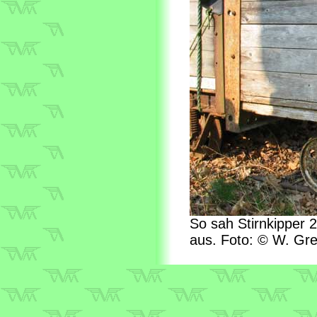
So sah Stirnkipper 
aus. Foto: © W. Gre