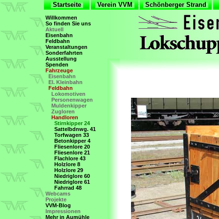
Startseite
Verein VVM
Schönberger Strand
Willkommen
So finden Sie uns
Aktuell
Eisenbahn
Feldbahn
Veranstaltungen
Sonderfahrten
Ausstellung
Spenden
Fahrzeuge
Eisenbahn
El. Kleinbahn
Feldbahn
Lokomotiven
Personenwagen
Muldenkipper
Zugloren
Handloren
Stirnkipper 24
Sattelbdnwg. 41
Torfwagen 33
Betonkipper 4
Fliesenlore 20
Fliesenlore 21
Flachlore 43
Holzlore 8
Holzlore 29
Niedriglore 60
Niedriglore 61
Fahrrad 48
Webcams
Projekte
VVM-Blog
Impressionen
Mehr in Aumühle