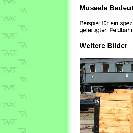
Museale Bedeu
Beispiel für ein spe
gefertigten Feldbah
Weitere Bilder