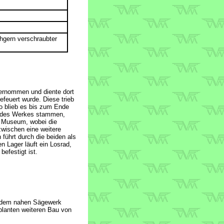
hgern verschraubter
ernommen und diente dort
feuert wurde. Diese trieb
o blieb es bis zum Ende
t des Werkes stammen,
r Museum, wobei die
zwischen eine weitere
führt durch die beiden als
 Lager läuft ein Losrad,
efestigt ist.
us dem nahen Sägewerk
planten weiteren Bau von