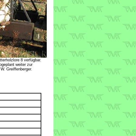
terholzlore 8 verfügbar.
geplant weiter zur
W. Greiffenberger.