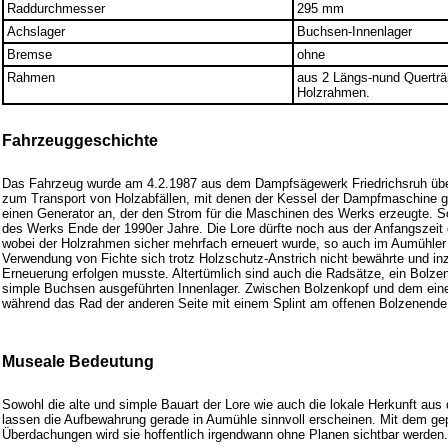
Raddurchmesser
295 mm
Achslager
Buchsen-Innenlager
Bremse
ohne
Rahmen
aus 2 Längs-nund Querträ
Holzrahmen.
Fahrzeuggeschichte
Das Fahrzeug wurde am 4.2.1987 aus dem Dampfsägewerk Friedrichsruh üb
zum Transport von Holzabfällen, mit denen der Kessel der Dampfmaschine ge
einen Generator an, der den Strom für die Maschinen des Werks erzeugte. S
des Werks Ende der 1990er Jahre. Die Lore dürfte noch aus der Anfangszei
wobei der Holzrahmen sicher mehrfach erneuert wurde, so auch im Aumühle
Verwendung von Fichte sich trotz Holzschutz-Anstrich nicht bewährte und in
Erneuerung erfolgen musste. Altertümlich sind auch die Radsätze, ein Bolzen 
simple Buchsen ausgeführten Innenlager. Zwischen Bolzenkopf und dem einen
während das Rad der anderen Seite mit einem Splint am offenen Bolzenende b
Museale Bedeutung
Sowohl die alte und simple Bauart der Lore wie auch die lokale Herkunft a
lassen die Aufbewahrung gerade in Aumühle sinnvoll erscheinen. Mit dem ge
Überdachungen wird sie hoffentlich irgendwann ohne Planen sichtbar werden.