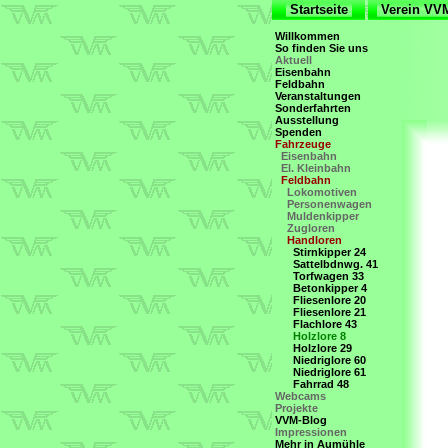
Startseite
Verein V
Willkommen
So finden Sie uns
Aktuell
Eisenbahn
Feldbahn
Veranstaltungen
Sonderfahrten
Ausstellung
Spenden
Fahrzeuge
Eisenbahn
El. Kleinbahn
Feldbahn
Lokomotiven
Personenwagen
Muldenkipper
Zugloren
Handloren
Stirnkipper 24
Sattelbdnwg. 41
Torfwagen 33
Betonkipper 4
Fliesenlore 20
Fliesenlore 21
Flachlore 43
Holzlore 8
Holzlore 29
Niedriglore 60
Niedriglore 61
Fahrrad 48
Webcams
Projekte
VVM-Blog
Impressionen
Mehr in Aumühle