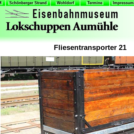
VM
Schönberger Strand
Wohldorf
Termine
Impressum 
Fliesentransporter 21