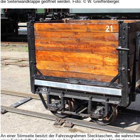
die Seitenwandklappe geöffnet werden. Foto: © W. Greiffenberger.
An einer Stirnseite besitzt der Fahrzeugrahmen Stecktaschen, die wahrsche