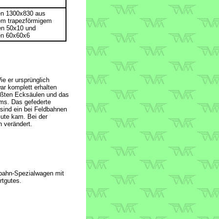
en 1300x830 aus
em trapezförmigem
en 50x10 und
en 60x60x6
 er ursprünglich
ar komplett erhalten
eißten Ecksäulen und das
ms. Das gefederte
sind ein bei Feldbahnen
Gute kam. Bei der
h verändert.
dbahn-Spezialwagen mit
rtgutes.