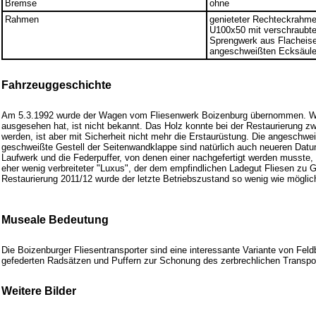
Bremse
ohne
Rahmen
genieteter Rechteckrahm
U100x50 mit verschraubt
Sprengwerk aus Flacheis
angeschweißten Ecksäul
Fahrzeuggeschichte
Am 5.3.1992 wurde der Wagen vom Fliesenwerk Boizenburg übernommen. Wie
ausgesehen hat, ist nicht bekannt. Das Holz konnte bei der Restaurierung zw
werden, ist aber mit Sicherheit nicht mehr die Erstaurüstung. Die angeschw
geschweißte Gestell der Seitenwandklappe sind natürlich auch neueren Datu
Laufwerk und die Federpuffer, von denen einer nachgefertigt werden musste, 
eher wenig verbreiteter "Luxus", der dem empfindlichen Ladegut Fliesen zu 
Restaurierung 2011/12 wurde der letzte Betriebszustand so wenig wie möglic
Museale Bedeutung
Die Boizenburger Fliesentransporter sind eine interessante Variante von Fel
gefederten Radsätzen und Puffern zur Schonung des zerbrechlichen Transpo
Weitere Bilder