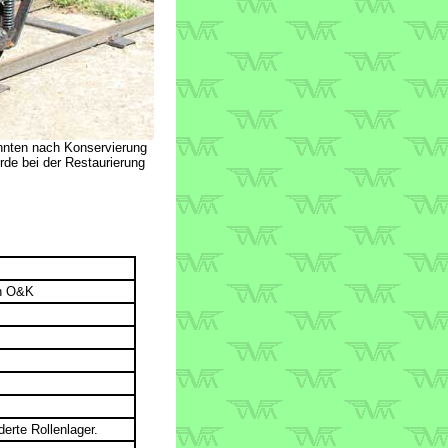
onnten nach Konservierung
rde bei der Restaurierung
ch O&K
0
erte Rollenlager.