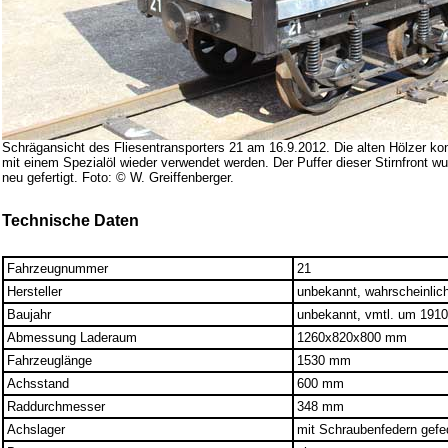
Schrägansicht des Fliesentransporters 21 am 16.9.2012. Die alten Hölzer k
mit einem Spezialöl wieder verwendet werden. Der Puffer dieser Stirnfront wu
neu gefertigt. Foto: © W. Greiffenberger.
Technische Daten
Fahrzeugnummer
21
Hersteller
unbekannt, wahrscheinli
Baujahr
unbekannt, vmtl. um 191
Abmessung Laderaum
1260x820x800 mm
Fahrzeuglänge
1530 mm
Achsstand
600 mm
Raddurchmesser
348 mm
Achslager
mit Schraubenfedern gefed