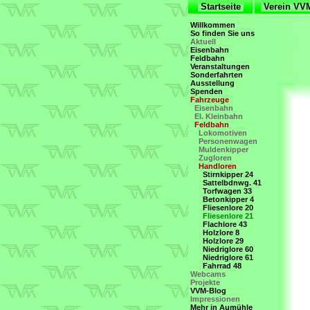
Startseite
Verein V
Willkommen
So finden Sie uns
Aktuell
Eisenbahn
Feldbahn
Veranstaltungen
Sonderfahrten
Ausstellung
Spenden
Fahrzeuge
Eisenbahn
El. Kleinbahn
Feldbahn
Lokomotiven
Personenwagen
Muldenkipper
Zugloren
Handloren
Stirnkipper 24
Sattelbdnwg. 41
Torfwagen 33
Betonkipper 4
Fliesenlore 20
Fliesenlore 21
Flachlore 43
Holzlore 8
Holzlore 29
Niedriglore 60
Niedriglore 61
Fahrrad 48
Webcams
Projekte
VVM-Blog
Impressionen
Mehr in Aumühle