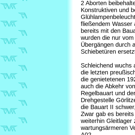
2 Aborten beibehalt
Konstruktiven und be
Glühlampenbeleucht
fließendem Wasser 
bereits mit den Bau
wurden die nur vom
Übergängen durch a
Schiebetüren ersetzt
Schleichend wuchs 
die letzten preußis
die genietetenen 19
auch die Abkehr von
Regelbauart und de
Drehgestelle Görlit
die Bauart II schwer
Zwar gab es bereits
weiterhin Gleitlager
wartungsärmeren Ver
A02.