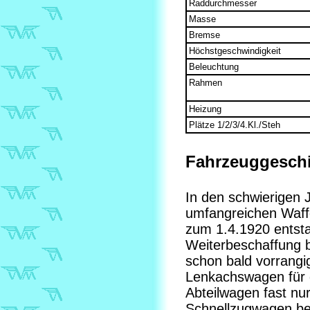
Raddurchmesser
Masse
Bremse
Höchstgeschwindigkeit
Beleuchtung
Rahmen
Heizung
Plätze 1/2/3/4.Kl./Steh
Fahrzeuggeschi
In den schwierigen 
umfangreichen Waffe
zum 1.4.1920 entst
Weiterbeschaffung 
schon bald vorrangi
Lenkachswagen für 
Abteilwagen fast nur
Schnellzugwagen be