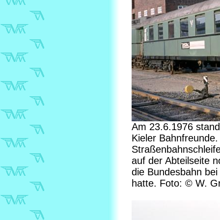
Am 23.6.1976 stand 
Kieler Bahnfreunde. 
Straßenbahnschleife
auf der Abteilseite 
die Bundesbahn bei
hatte. Foto: © W. Gr