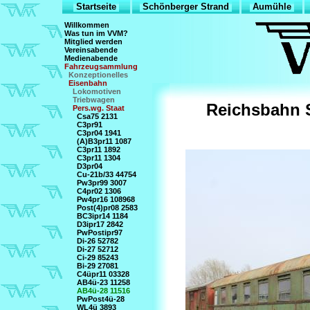
Startseite
Schönberger Strand
Aumühle
Willkommen
Was tun im VVM?
Mitglied werden
Vereinsabende
Medienabende
Fahrzeugsammlung
Konzeptionelles
Eisenbahn
Lokomotiven
Triebwagen
Reichsbahn S
Pers.wg. Staat
Csa75 2131
C3pr91
C3pr04 1941
(A)B3pr11 1087
C3pr11 1892
C3pr11 1304
D3pr04
Cu-21b/33 44754
Pw3pr99 3007
C4pr02 1306
Pw4pr16 108968
Post(4)pr08 2583
BC3ipr14 1184
D3ipr17 2842
PwPostipr97
Di-26 52782
Di-27 52712
Ci-29 85243
Bi-29 27081
C4üpr11 03328
AB4ü-23 11258
AB4ü-28 11516
PwPost4ü-28
WL4ü 3893