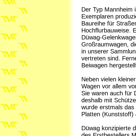
Der Typ Mannheim i
Exemplaren produzie
Baureihe für Straß
Hochflurbauweise. Er
Düwag-Gelenkwagen
Großraumwagen, di
in unserer Sammlun
vertreten sind. Fer
Beiwagen hergestell
Neben vielen klein
Wagen vor allem vo
Sie waren auch für D
deshalb mit Schütz
wurde erstmals das
Platten (Kunststoff)
Düwag konzipierte 
des Erstbestellers 