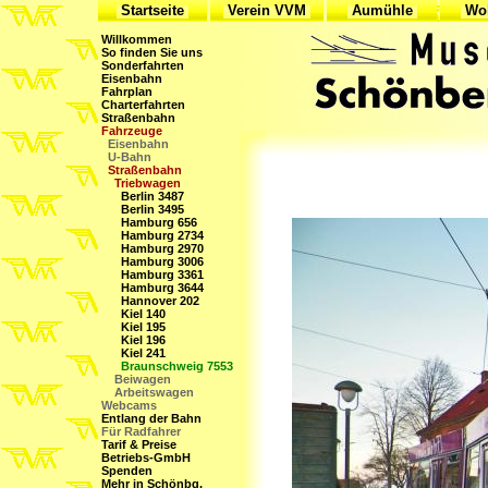
Startseite
Verein VVM
Aumühle
Woh
Willkommen
So finden Sie uns
Sonderfahrten
Eisenbahn
Fahrplan
Charterfahrten
Straßenbahn
Fahrzeuge
Eisenbahn
U-Bahn
Straßenbahn
Triebwagen
Berlin 3487
Berlin 3495
Hamburg 656
Hamburg 2734
Hamburg 2970
Hamburg 3006
Hamburg 3361
Hamburg 3644
Hannover 202
Kiel 140
Kiel 195
Kiel 196
Kiel 241
Braunschweig 7553
Beiwagen
Arbeitswagen
Webcams
Entlang der Bahn
Für Radfahrer
Tarif & Preise
Betriebs-GmbH
Spenden
Mehr in Schönbg.