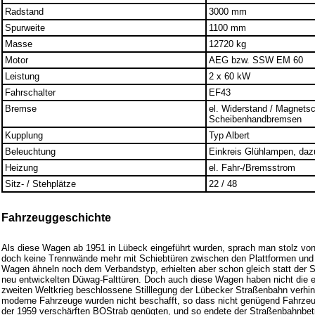
Radstand
3000 mm
Spurweite
1100 mm
Masse
12720 kg
Motor
AEG bzw. SSW EM 60
Leistung
2 x 60 kW
Fahrschalter
EF43
Bremse
el. Widerstand / Magnets
Scheibenhandbremsen
Kupplung
Typ Albert
Beleuchtung
Einkreis Glühlampen, daz
Heizung
el. Fahr-/Bremsstrom
Sitz- / Stehplätze
22 / 48
Fahrzeuggeschichte
Als diese Wagen ab 1951 in Lübeck eingeführt wurden, sprach man stolz v
doch keine Trennwände mehr mit Schiebtüren zwischen den Plattformen un
Wagen ähneln noch dem Verbandstyp, erhielten aber schon gleich statt der S
neu entwickelten Düwag-Falttüren. Doch auch diese Wagen haben nicht die e
zweiten Weltkrieg beschlossene Stilllegung der Lübecker Straßenbahn verhi
moderne Fahrzeuge wurden nicht beschafft, so dass nicht genügend Fahrzeu
der 1959 verschärften BOStrab genügten, und so endete der Straßenbahnbetr