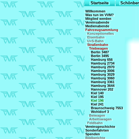
Startseite
Schönber
Willkommen
Was tun im VVM?
Mitglied werden
Vereinsabende
Medienabende
Fahrzeugsammlung
Konzeptionelles
Eisenbahn
U+S-Bahn
Straßenbahn
Triebwagen
Berlin 3487
Berlin 3495
Hamburg 656
Hamburg 2734
Hamburg 2970
Hamburg 3006
Hamburg 3029
Hamburg 3060
Hamburg 3361
Hamburg 3644
Hannover 202
Kiel 140
Kiel 195
Kiel 196
Kiel 241
Braunschweig 7553
Wohldorf 3
Beiwagen
Arbeitswagen
Feldbahn
Vereinsgeschichte
Sonderfahrten
Spenden
Bildberichte