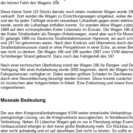
der letzten Fahrt des Wagens 249.
Diese kleine Serie (10 Stück) damals noch relativ moderner Wagen wurde 19
verkauft. Dort wurden die Wagen zu Einrichtungswagen umgebaut, wobei die T
und der für jeden Türflügel einzeln steuerbare Luftantrieb gegen einen elektr
wurde, womit die Luftanlage entfallen konnte. So standen diese Wagen zulet
1969 auf dem schrumpfenden Kieler Liniennetz im Einsatz. Der Wagen 196 die
der Kieler Straßenbahn als Rangier-/Arbeitswagen, stand aber auch für Muse
Er gelangte 1985 ins Deutsche Straßenbahnmuseum Hannover, wo auch sch
und 197 hin gekommen waren. Nach dem Konkurs und Übernahme durch den
Straßenbahnmuseum stand er ohne Perspektiven in einer Ecke, an einen Betr
war nicht zu denken. Die Wagen 196 und 195 wurden 1997 vom VVM über
Schönberger Strand gebracht. Dazu noch das Fahrgestell des 197.
Nach einer technischen Überholung stand der Wagen 196 für Rangier- und De
Verfügung. Mit einer Aufarbeitung wurde 2005 begonnen, damit der Wagen kün
Fahrgasteinsatz verfügbar ist. Dabei wurden größere Schäden im Dachbereich 
durch eine Neuverblechung beseitigt werden können. Diese konnte zunächst 
ist inzwischen aber fortgeschritten in Arbeit. Eine Entkernung und innere Konse
vorgesehenen.
Museale Bedeutung
Der aus dem Kriegsstraßenbahnwagen KSW weiter entwickelte Verbandstyp wa
preisgünstige Lösung, um die Kriegsverluste auszugleichen. In Norddeutsch
Verbreitung. Neben 15 Lübecker Wagen gab es nur in Flensburg einige Exemp
Umbauzustand erlangte er dort keine große Bedeutung mehr. Ein Rückbau 
aber recht aufwändig und ist auf absehbare Zeit nicht zu leisten. So sollte er