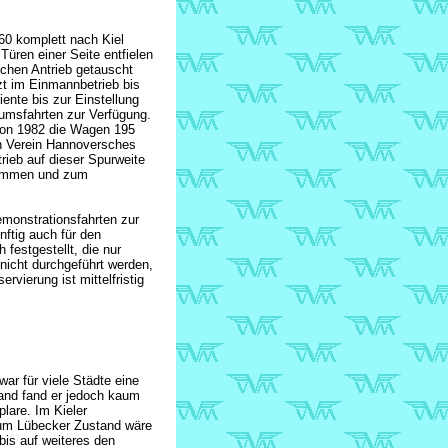
60 komplett nach Kiel
üren einer Seite entfielen
ischen Antrieb getauscht
zt im Einmannbetrieb bis
nte bis zur Einstellung
umsfahrten zur Verfügung.
on 1982 die Wagen 195
 Verein Hannoversches
ieb auf dieser Spurweite
nommen und zum
monstrationsfahrten zur
ftig auch für den
festgestellt, die nur
nicht durchgeführt werden,
rvierung ist mittelfristig
r für viele Städte eine
land fand er jedoch kaum
lare. Im Kieler
zum Lübecker Zustand wäre
 bis auf weiteres den