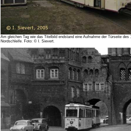
Am gleichen Tag wie das Titelbild endstand eine Aufnahme der Türseite des 
Nordschleife. Foto: © I. Sievert.