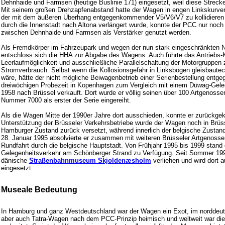
Dehnhaide und Farmsen (heutige Buslinie 171) eingesetzt, weil diese Streck
Mit seinem großen Drehzapfenabstand hatte der Wagen in engen Linkskurven
der mit dem äußeren Überhang entgegenkommender V5/V6/V7 zu kollidieren dr
durch die Innenstadt nach Altona verlängert wurde, konnte der PCC nur noch
zwischen Dehnhaide und Farmsen als Verstärker genutzt werden.
Als Fremdkörper im Fahrzeupark und wegen der nun stark eingeschränkten 
entschloss sich die HHA zur Abgabe des Wagens. Auch führte das Antriebs
Leerlaufmöglichkeit und ausschließliche Parallelschaltung der Motorgruppen
Stromverbrauch. Selbst wenn die Kollosionsgefahr in Linksbögen gleisbaute
wäre, hätte der nicht mögliche Beiwagenbetrieb einer Serienbestellung entg
dreiwöchigen Probezeit in Kopenhagen zum Vergleich mit einem Düwag-Ge
1958 nach Brüssel verkauft. Dort wurde er völlig seinen über 100 Artgenosse
Nummer 7000 als erster der Serie eingereiht.
Als die Wagen Mitte der 1990er Jahre dort ausschieden, konnte er zurückgek
Unterstützung der Brüsseler Verkehrsbetriebe wurde der Wagen noch in Brüss
Hamburger Zustand zurück versetzt, während innerlich der belgische Zustan
28. Januar 1995 absolvierte er zusammen mit weiteren Brüsseler Artgenosse
Rundfahrt durch die belgische Hauptstadt. Von Frühjahr 1995 bis 1999 stand 
Gelegenheitsverkehr am Schönberger Strand zu Verfügung. Seit Sommer 199
dänische
Straßenbahnmuseum Skjoldenæsholm
verliehen und wird dort 
eingesetzt.
Museale Bedeutung
In Hamburg und ganz Westdeutschland war der Wagen ein Exot, im norddeu
aber auch Tatra-Wagen nach dem PCC-Prinzip heimisch und weltweit war di