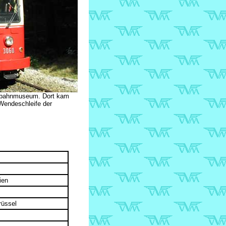
enbahnmuseum. Dort kam
Wendeschleife der
ien
rüssel