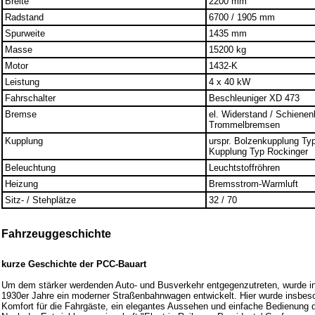
Breite
2200 mm
Radstand
6700 / 1905 mm
Spurweite
1435 mm
Masse
15200 kg
Motor
1432-K
Leistung
4 x 40 kW
Fahrschalter
Beschleuniger XD 473
Bremse
el. Widerstand / Schienen
Trommelbremsen
Kupplung
urspr. Bolzenkupplung Ty
Kupplung Typ Rockinger
Beleuchtung
Leuchtstoffröhren
Heizung
Bremsstrom-Warmluft
Sitz- / Stehplätze
32 / 70
Fahrzeuggeschichte
kurze Geschichte der PCC-Bauart
Um dem stärker werdenden Auto- und Busverkehr entgegenzutreten, wurde i
1930er Jahre ein moderner Straßenbahnwagen entwickelt. Hier wurde insbes
Komfort für die Fahrgäste, ein elegantes Aussehen und einfache Bedienung d