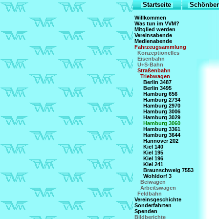
Startseite
Schönber
Willkommen
Was tun im VVM?
Mitglied werden
Vereinsabende
Medienabende
Fahrzeugsammlung
Konzeptionelles
Eisenbahn
U+S-Bahn
Straßenbahn
Triebwagen
Berlin 3487
Berlin 3495
Hamburg 656
Hamburg 2734
Hamburg 2970
Hamburg 3006
Hamburg 3029
Hamburg 3060
Hamburg 3361
Hamburg 3644
Hannover 202
Kiel 140
Kiel 195
Kiel 196
Kiel 241
Braunschweig 7553
Wohldorf 3
Beiwagen
Arbeitswagen
Feldbahn
Vereinsgeschichte
Sonderfahrten
Spenden
Bildberichte