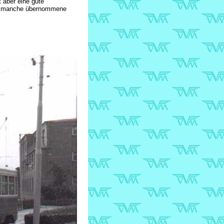
 aber eine gute
ss manche übernommene