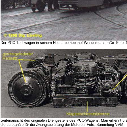
Der PCC-Triebwagen in seinem Heimatbetriebshof Wendemuthstraße. Foto
Seitenansicht des originalen Drehgestells des PCC-Wagens. Man erkennt u.a
die Luftkanäle für die Zwangsbelüftung der Motoren. Foto: Sammlung VVM.