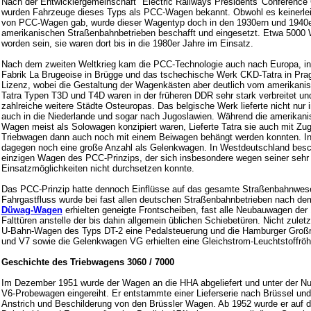
Nach der Entwicklergemeinschaft "Electric Railways Presidents' Conferenc
wurden Fahrzeuge dieses Typs als PCC-Wagen bekannt. Obwohl es keinerlei
von PCC-Wagen gab, wurde dieser Wagentyp doch in den 1930ern und 1940er
amerikanischen Straßenbahnbetrieben beschafft und eingesetzt. Etwa 5000 
worden sein, sie waren dort bis in die 1980er Jahre im Einsatz.
Nach dem zweiten Weltkrieg kam die PCC-Technologie auch nach Europa, in
Fabrik La Brugeoise in Brügge und das tschechische Werk CKD-Tatra in Pra
Lizenz, wobei die Gestaltung der Wagenkästen aber deutlich vom amerikanis
Tatra Typen T3D und T4D waren in der früheren DDR sehr stark verbreitet und
zahlreiche weitere Städte Osteuropas. Das belgische Werk lieferte nicht nur 
auch in die Niederlande und sogar nach Jugoslawien. Während die amerikan
Wagen meist als Solowagen konzipiert waren, Lieferte Tatra sie auch mit Zu
Triebwagen dann auch noch mit einem Beiwagen behängt werden konnten. In
dagegen noch eine große Anzahl als Gelenkwagen. In Westdeutschland besc
einzigen Wagen des PCC-Prinzips, der sich insbesondere wegen seiner sehr
Einsatzmöglichkeiten nicht durchsetzen konnte.
Das PCC-Prinzip hatte dennoch Einflüsse auf das gesamte Straßenbahnwes
Fahrgastfluss wurde bei fast allen deutschen Straßenbahnbetrieben nach dem 
Düwag-Wagen
erhielten geneigte Frontscheiben, fast alle Neubauwagen der 
Falttüren anstelle der bis dahin allgemein üblichen Schiebetüren. Nicht zulet
U-Bahn-Wagen des Typs DT-2 eine Pedalsteuerung und die Hamburger Gro
und V7 sowie die Gelenkwagen VG erhielten eine Gleichstrom-Leuchtstoffröh
Geschichte des Triebwagens 3060 / 7000
Im Dezember 1951 wurde der Wagen an die HHA abgeliefert und unter der 
V6-Probewagen eingereiht. Er entstammte einer Lieferserie nach Brüssel und 
Anstrich und Beschilderung von den Brüssler Wagen. Ab 1952 wurde er auf d