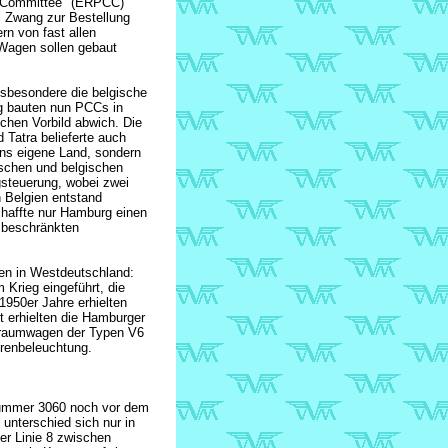
e Committee" (ERPCC)
 Zwang zur Bestellung
n von fast allen
Wagen sollen gebaut
sbesondere die belgische
g bauten nun PCCs in
chen Vorbild abwich. Die
 Tatra belieferte auch
ins eigene Land, sondern
ischen und belgischen
gsteuerung, wobei zwei
 Belgien entstand
haffte nur Hamburg einen
 beschränkten
en in Westdeutschland:
Krieg eingeführt, die
1950er Jahre erhielten
zt erhielten die Hamburger
ßraumwagen der Typen V6
renbeleuchtung.
Nummer 3060 noch vor dem
unterschied sich nur in
er Linie 8 zwischen