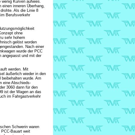
e wenig Kurven aufwies.
 einen inneren Überhang,
ohte. Als die Linie 8
 im Berufsverkehr
Nutzungsmöglichkeit
-Konzept ohne
 zu sehr hohem
chnisch gelöst worden
egengestanden. Nach einer
lenkwagen wurde der PCC
n angepasst und mit der
auft werden. Mit
el äußerlich wieder in den
d beibehalten wurde. Am
n eine Abschieds-
der 3060 dann für den
9 ist der Wagen an das
auch im Fahrgastverkehr
tschen Schwerin waren
e PCC-Bauart weit