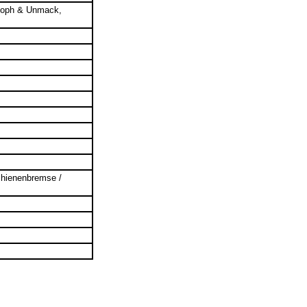
toph & Unmack,
chienenbremse /