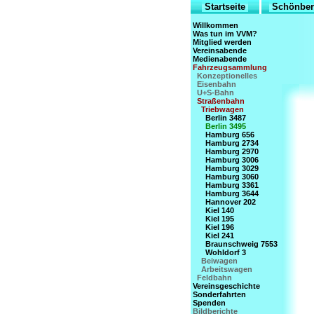
Startseite
Schönber
Willkommen
Was tun im VVM?
Mitglied werden
Vereinsabende
Medienabende
Fahrzeugsammlung
Konzeptionelles
Eisenbahn
U+S-Bahn
Straßenbahn
Triebwagen
Berlin 3487
Berlin 3495
Hamburg 656
Hamburg 2734
Hamburg 2970
Hamburg 3006
Hamburg 3029
Hamburg 3060
Hamburg 3361
Hamburg 3644
Hannover 202
Kiel 140
Kiel 195
Kiel 196
Kiel 241
Braunschweig 7553
Wohldorf 3
Beiwagen
Arbeitswagen
Feldbahn
Vereinsgeschichte
Sonderfahrten
Spenden
Bildberichte