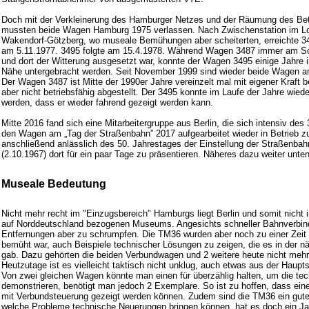
Doch mit der Verkleinerung des Hamburger Netzes und der Räumung des Bet
mussten beide Wagen Hamburg 1975 verlassen. Nach Zwischenstation im L
Wakendorf-Götzberg, wo museale Bemühungen aber scheiterten, erreichte 3
am 5.11.1977. 3495 folgte am 15.4.1978. Während Wagen 3487 immer am Sc
und dort der Witterung ausgesetzt war, konnte der Wagen 3495 einige Jahre i
Nähe untergebracht werden. Seit November 1999 sind wieder beide Wagen a
Der Wagen 3487 ist Mitte der 1990er Jahre vereinzelt mal mit eigener Kraft b
aber nicht betriebsfähig abgestellt. Der 3495 konnte im Laufe der Jahre wiede
werden, dass er wieder fahrend gezeigt werden kann.
Mitte 2016 fand sich eine Mitarbeitergruppe aus Berlin, die sich intensiv des
den Wagen am „Tag der Straßenbahn” 2017 aufgearbeitet wieder in Betrieb 
anschließend anlässlich des 50. Jahrestages der Einstellung der Straßenbah
(2.10.1967) dort für ein paar Tage zu präsentieren. Näheres dazu weiter unten
Museale Bedeutung
Nicht mehr recht im "Einzugsbereich" Hamburgs liegt Berlin und somit nicht
auf Norddeutschland bezogenen Museums. Angesichts schneller Bahnverbin
Entfernungen aber zu schrumpfen. Die TM36 wurden aber noch zu einer Zeit 
bemüht war, auch Beispiele technischer Lösungen zu zeigen, die es in der 
gab. Dazu gehörten die beiden Verbundwagen und 2 weitere heute nicht me
Heutzutage ist es vielleicht taktisch nicht unklug, auch etwas aus der Haupt
Von zwei gleichen Wagen könnte man einen für überzählig halten, um die te
demonstrieren, benötigt man jedoch 2 Exemplare. So ist zu hoffen, dass e
mit Verbundsteuerung gezeigt werden können. Zudem sind die TM36 ein gute
welche Probleme technische Neuerungen bringen können, hat es doch ein Jah