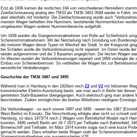
Erst ab 1936 kamen die restlichen 194 von verschiedenen Herstellern sta
Zweifachsteuerung analog den TM33 als TM36 3401-3594 wieder in Fahrt, im
aber ebenfalls mit Vordertür. Die Zweifachsteuerung wurde auch "Verbundste
meisten Wagen behielten ihre Nummern, bestehende Nummernlücken wurden 
umgebauten Wagen anderer Nummernbereiche aufgefüllt.
Um 1938 wurden die Stangenstromabnehmer von Rolle auf Schleifstück umge
Scherenstromabnehmern. Mit der Netzteilung nach Gründung von Bundesrepu
die meisten Wagen dieser Typen im Westteil der Stadt. In der Kriegszeit gi
bei Schäden wurde die Verbundsteuerung nicht repariert. Im Osten wurde der
wieder aufgenommen und die 3 Bauarten angeglichen. Die letzten Wagen war
Im Westen wurden die Verbundsteuerungen repariert und 1959 verlangte die 
Einbau von Schienenbremsen. So verblieben die Wagen bis zur Betriebseins
wesentliche Veränderungen.
Geschichte der TM36 3487 und 3495
Während man in Hamburg in den 1920ern noch
Z2
und
V2
mit hölzernen Wag
konventioneller Elektro-Ausrüstung baute, war man auch in Berlin bei diesen
genieteten Stahl-Bauweise übergegangen. Auch elektrisch ging man andere 
beschrieben. Zudem ermöglichten die breiten Mitteltüren niedrigere Einstieg
Die Verbundwagen - so auch unsere 3487 und 3495 - waren bis 1967 (Einstel
West-Berlin) im Einsatz. Die Verschrottung erfolgte aber nicht so schnell un
Hamburg, so dass 1973/74 noch 2 Wagen vom Betriebshof Moabit nach Ha
konnten. 3495 verließ Berlin am 18.7.1973 per Tieflader nach Bahrenfeld, 348
Binnenschiff und Tieflader. Im März 1974 konnte sogar noch eine kurze Prob
gemacht werden. Dazu erhielten beide Wagen statt der Scherenstromabnehm
Stangenstromabnehmer von ausgemusterten V7E.