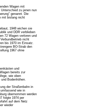
mmenden Wagen mit
 Unterschied zu jenen nun
uerung" genannt. Die
mit bislang nicht
baut, 1948 wichen sie
blik und DDR verblieben
ngen 72 Wagen verloren und
 Verbundbetrieb nicht
en bis 1970 im Einsatz.
strengere BO-Strab den
tellung 1967 ohne
enkästen und
 Wagen bereits zur
Wege, wie oben
s- und Bodenhöhen.
lung der Straßenbahn in
d umfassend wie in
mburg übernommen werden
7 folgte 1974 per
efahrt auf dem Netz
er wieder