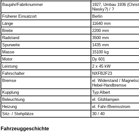
Baujahr/Fabriknummer
1927, Umbau 1936 (Chris
Niesky?) / ?
Früherer Einsatzort
Berlin
Länge
11640 mm
Breite
2200 mm
Radstand
3500 mm
Spurweite
1435 mm
Masse
15100 kg
Motor
Dy 601
Leistung
2 x 45 kW
Fahrschalter
NXFB2F23
Bremse
el. Widerstand / Magnets
Hebel-Handbremse
Kupplung
Typ Albert
Beleuchtung
el. Glühlampen
Heizung
el. Fahr-/Bremsstrom
Sitz- / Stehplätze
30 / 40
Fahrzeuggeschichte