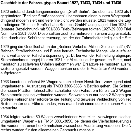
Geschichte der Fahrzeugtypen Bauart 1927, TM33, TM34 und TM36
1920 entstand durch Eingemeindungen „Groß-Berlin”. Die ebenfalls 1920 als 
gegründeten "Berliner Straßenbahnen" übernahmen einen bunten Wagenpark v
dringend modernisiert und vereinheitlicht werden musste. 1923 wurde die Eig
stadteigene "Berliner Straßenbahn-Betriebs-GmbH" ausgelagert. Den 1924-2
(spätere Bezeichnung) mit 501/803 Trieb-/Beiwagen folgten 1927-29 300 Tri
Nummern 3301-3600. Diese sollten auch zu mehreren in einem Zug einsetzba
dies durch eine Schützensteuerung, bei der der Fahrschalter lediglich die St
1929 ging die Gesellschaft in der „Berliner Verkehrs-Aktien-Gesellschaft” (BVG
Bahnen, Straßenbahnen und Busse betrieb. Technische Mängel wie ausfallen
nicht vorhandener Fahrdrahtspannung (z. B. bei von der Fahrleitung abgespr
Stromabnehmerstange) führten 1931 zur Abstellung der gesamten Serie, na
mehrfach zu schweren Unfällen gekommen war. Ersatzweise mussten ausmus
weiter eingesetzt werden. Waggonfabriken und der E-Ausrüster AEG wurden
aufgefordert.
1933 konnten zunächst 56 Wagen verschiedener Hersteller - vorwiegend nie
umgebauter el. Ausrüstung als TM33 3300-3355 in Betrieb gehen. Die Schütz
die neuen Plattformfahrschalter schalteten den Fahrstrom für bis zu 2 Wagen,
Starkstromkupplung verbunden wurden. So waren nun nur noch 2 Wagen gem
größere Fahrschalter erforderte die Teilung und teilweise Verblechung von Fr
Seitenfenster des Führerstandes, was man durch einen dunkelbraunen Anstri
versuchte.
1934 folgten weitere 50 Wagen verschiedener Hersteller - vorwiegend niedri
umgebauten Wagen - als TM34 3801-3850, bei denen die Vielfachsteuerung a
Sie wurden mit einer herkömmlichen Zweiachser-Ausrüstung versehen. Die No
rechts wurden für den allgemeinen Gebrauch umgebaut.