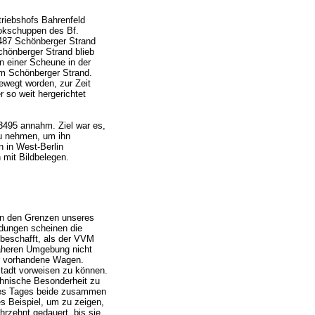
riebshofs Bahrenfeld
okschuppen des Bf.
487 Schönberger Strand
hönberger Strand blieb
n einer Scheune in der
m Schönberger Strand.
ewegt worden, zur Zeit
r so weit hergerichtet
 3495 annahm. Ziel war es,
zu nehmen, um ihn
n in West-Berlin
 mit Bildbelegen.
 in den Grenzen unseres
dungen scheinen die
beschafft, als der VVM
näheren Umgebung nicht
hr vorhandene Wagen.
stadt vorweisen zu können.
chnische Besonderheit zu
ines Tages beide zusammen
s Beispiel, um zu zeigen,
rzehnt gedauert, bis sie