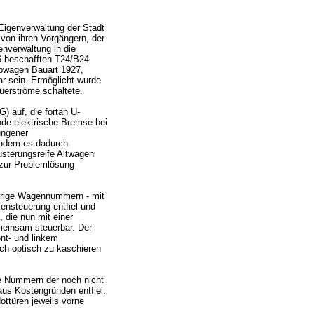
Eigenverwaltung der Stadt
on ihren Vorgängern, der
enverwaltung in die
6 beschafften T24/B24
ebwagen Bauart 1927,
r sein. Ermöglicht wurde
euerströme schaltete.
) auf, die fortan U-
de elektrische Bremse bei
ungener
chdem es dadurch
terungsreife Altwagen
 zur Problemlösung
drige Wagennummern - mit
ensteuerung entfiel und
 die nun mit einer
einsam steuerbar. Der
ont- und linkem
ch optisch zu kaschieren
ge Nummern der noch nicht
us Kostengründen entfiel.
ttüren jeweils vorne