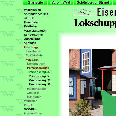
Startseite
Verein VVM
Schönberger Strand
Willkommen
So finden Sie uns
Aktuell
Eisenbahn
Feldbahn
Veranstaltungen
Sonderfahrten
Ausstellung
Spenden
Fahrzeuge
Eisenbahn
El. Kleinbahn
Feldbahn
Lokomotiven
Personenwagen
Personenwg. 32
Personenwg. 5
Personenwg. 26
Personenwg. 31
Muldenkipper
Zugloren
Handloren
Webcams
Projekte
VVM-Blog
Impressionen