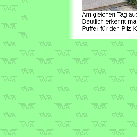
Am gleichen Tag au
Deutlich erkennt ma
Puffer für den Pilz-