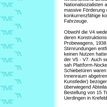
Nationalsozialisten
massive Förderung 
konkurrenzfähige kom
Fahrzeuge.
Obwohl die V4 weder
deren Konstruktions
Probewagens, 1938 d
Stirnrundungen entf
keinen Nutzen hatte
der V5 - V7. Auch s
sah Plattform-Nocke
Schiebetüren waren 
Innenraum abgetrennt
Kunstleder) bezogene
überwiegend Abteila
Bestellung von 15 T
Uerdingen in Krefeld