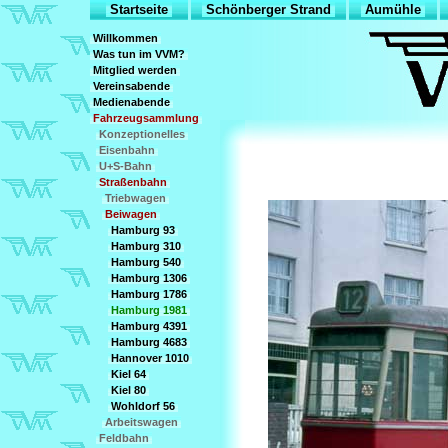
Startseite
Schönberger Strand
Aumühle
Willkommen
Was tun im VVM?
Mitglied werden
Vereinsabende
Medienabende
Fahrzeugsammlung
Konzeptionelles
Eisenbahn
U+S-Bahn
Straßenbahn
Triebwagen
Beiwagen
Hamburg 93
Hamburg 310
Hamburg 540
Hamburg 1306
Hamburg 1786
Hamburg 1981
Hamburg 4391
Hamburg 4683
Hannover 1010
Kiel 64
Kiel 80
Wohldorf 56
Arbeitswagen
Feldbahn