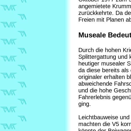
angemietete Krumm
zurückkehrte. Da der
Freien mit Planen a
Museale Bedeu
Durch die hohen Krie
Splittergattung und
heutiger musealer S
da diese bereits al
originaler erhalten
abweichende Fahrsch
und die hohe Geschw
Fahrerlebnis gegen
ging.
Leichtbauweise und k
machten die V5 korr
könnte der Beiwage