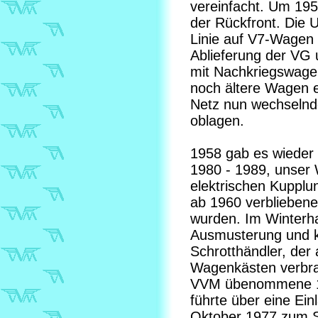
vereinfacht. Um 195
der Rückfront. Die 
Linie auf V7-Wagen
Ablieferung der VG 
mit Nachkriegswage
noch ältere Wagen 
Netz nun wechselnd
oblagen.
1958 gab es wiede
1980 - 1989, unser
elektrischen Kupplu
ab 1960 verbliebene
wurden. Im Winterhal
Ausmusterung und ku
Schrotthändler, der
Wagenkästen verbran
VVM übenommene 198
führte über eine Ei
Oktober 1977 zum S