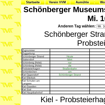
Startseite
Verein VVM
Aumühle
Woh
Schönberger Museumsb
Mi. 1
Anderen Tag wählen:
Schönberger Stran
Probstei
Zugnummer
Zuggattung
Schönberger Strand
Heute
Stakendorf
fährt
Schönberg (Holst)
nur
Schönberg (Holst)
die
Probsteierhagen
Straßenbahn
Schönkirchen
am
Kiel Oppendorf
Schönberger Strand
Kiel Ellerbek
Kiel Schulen am
Langsee
Kiel Gaarden
Kiel Süd
Kiel Hauptbahnhof
Kiel - Probsteierha