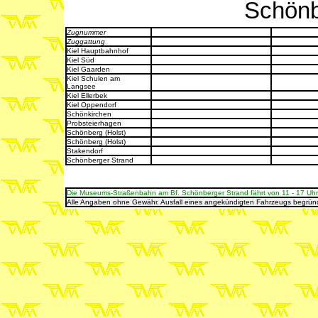
Schönb
Zugnummer
Zuggattung
Kiel Hauptbahnhof
Kiel Süd
Kiel Gaarden
Kiel Schulen am
Langsee
Kiel Ellerbek
Kiel Oppendorf
Schönkirchen
Probsteierhagen
Schönberg (Holst)
Schönberg (Holst)
Stakendorf
Schönberger Strand
Die Museums-Straßenbahn am Bf. Schönberger Strand fährt von 11 - 17 Uhr 
Alle Angaben ohne Gewähr. Ausfall eines angekündigten Fahrzeugs begrün