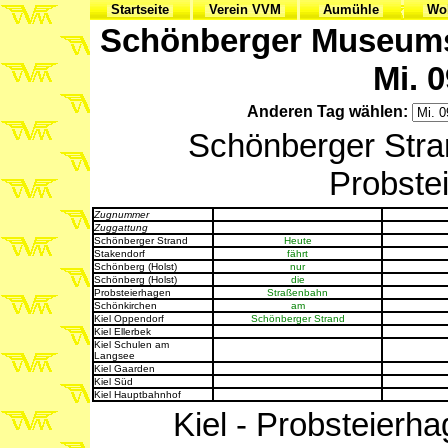
Startseite
Verein VVM
Aumühle
Woh
Schönberger Museumsb
Mi. 0
Anderen Tag wählen:
Schönberger Stran
Probstei
Zugnummer
Zuggattung
Schönberger Strand
Heute
Stakendorf
fährt
Schönberg (Holst)
nur
Schönberg (Holst)
die
Probsteierhagen
Straßenbahn
Schönkirchen
am
Kiel Oppendorf
Schönberger Strand
Kiel Ellerbek
Kiel Schulen am
Langsee
Kiel Gaarden
Kiel Süd
Kiel Hauptbahnhof
Kiel - Probsteierha