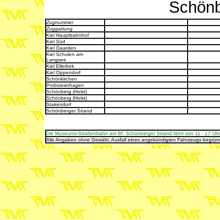
Schönb
Zugnummer
Zuggattung
Kiel Hauptbahnhof
Kiel Süd
Kiel Gaarden
Kiel Schulen am
Langsee
Kiel Ellerbek
Kiel Oppendorf
Schönkirchen
Probsteierhagen
Schönberg (Holst)
Schönberg (Holst)
Stakendorf
Schönberger Strand
Die Museums-Straßenbahn am Bf. Schönberger Strand fährt von 11 - 17 Uhr 
Alle Angaben ohne Gewähr. Ausfall eines angekündigten Fahrzeugs begrün