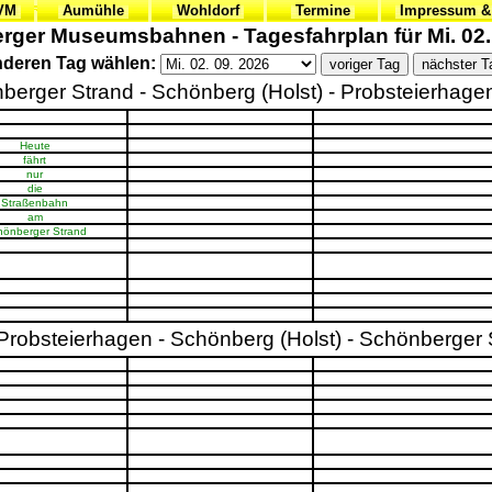
VVM
Aumühle
Wohldorf
Termine
Impressum &
ger Museumsbahnen - Tagesfahrplan für Mi. 02.
deren Tag wählen:
berger Strand - Schönberg (Holst) - Probsteierhagen 
Heute
fährt
nur
die
Straßenbahn
am
hönberger Strand
- Probsteierhagen - Schönberg (Holst) - Schönberger 