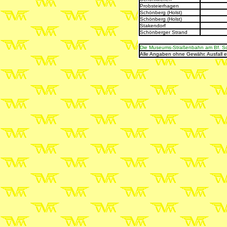
Probsteierhagen
Schönberg (Holst)
Schönberg (Holst)
Stakendorf
Schönberger Strand
Die Museums-Straßenbahn am Bf. Schö
Alle Angaben ohne Gewähr. Ausfall 