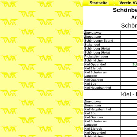
Startseite
Verein 
Schönber
An
Schön
Zugnummer
Zuggattung
Schönberger Strand
Stakendorf
Schönberg (Holst)
Schönberg (Holst)
Probsteierhagen
Schönkirchen
Kiel Oppendorf
Sc
Kiel Ellerbek
Kiel Schulen am
Langsee
Kiel Gaarden
Kiel Süd
Kiel Hauptbahnhof
Kiel 
Zugnummer
Zuggattung
Kiel Hauptbahnhof
Kiel Süd
Kiel Gaarden
Kiel Schulen am
Langsee
Kiel Ellerbek
Kiel Oppendorf
Schönkirchen