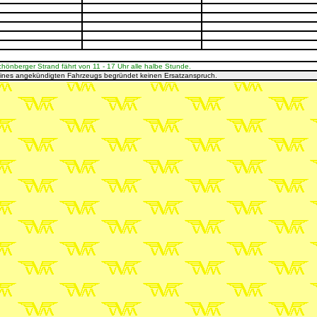
nberger Strand fährt von 11 - 17 Uhr alle halbe Stunde.
eines angekündigten Fahrzeugs begründet keinen Ersatzanspruch.