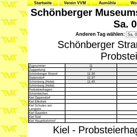
Startseite
Verein VVM
Aumühle
Woh
Schönberger Museumsb
Sa. 0
Anderen Tag wählen:
Schönberger Stran
Probstei
Zugnummer
11
Zuggattung
P
Schönberger Strand
11:30
Stakendorf
11:37
Schönberg (Holst)
11:45
Schönberg (Holst)
Probsteierhagen
Schönkirchen
Kiel Oppendorf
Kiel Ellerbek
Kiel Schulen am
Langsee
Kiel Gaarden
Kiel Süd
Kiel Hauptbahnhof
Kiel - Probsteierha