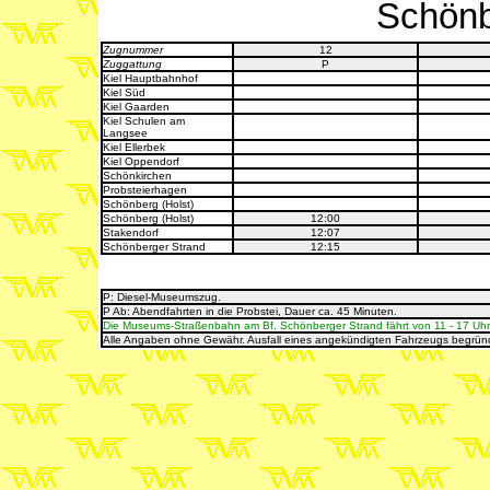
Schönb
Zugnummer
12
Zuggattung
P
Kiel Hauptbahnhof
Kiel Süd
Kiel Gaarden
Kiel Schulen am
Langsee
Kiel Ellerbek
Kiel Oppendorf
Schönkirchen
Probsteierhagen
Schönberg (Holst)
Schönberg (Holst)
12:00
Stakendorf
12:07
Schönberger Strand
12:15
P: Diesel-Museumszug
.
P Ab: Abendfahrten in die Probstei, Dauer ca. 45 Minuten.
Die Museums-Straßenbahn am Bf. Schönberger Strand fährt von 11 - 17 Uhr 
Alle Angaben ohne Gewähr. Ausfall eines angekündigten Fahrzeugs begrün