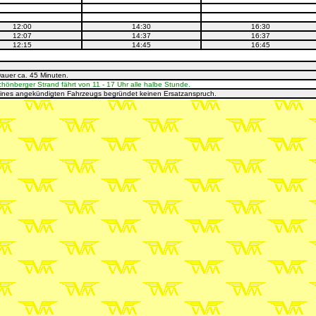
12:00
14:30
16:30
12:07
14:37
16:37
12:15
14:45
16:45
Dauer ca. 45 Minuten.
nberger Strand fährt von 11 - 17 Uhr alle halbe Stunde.
eines angekündigten Fahrzeugs begründet keinen Ersatzanspruch.