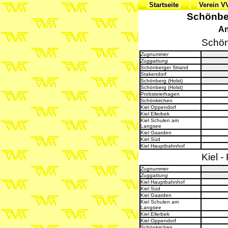
Startseite
Verein 
Schönber
An
Schön
Zugnummer
Zuggattung
Schönberger Strand
Stakendorf
Schönberg (Holst)
Schönberg (Holst)
Probsteierhagen
Schönkirchen
Kiel Oppendorf
Kiel Ellerbek
Kiel Schulen am
Langsee
Kiel Gaarden
Kiel Süd
Kiel Hauptbahnhof
Kiel 
Zugnummer
Zuggattung
Kiel Hauptbahnhof
Kiel Süd
Kiel Gaarden
Kiel Schulen am
Langsee
Kiel Ellerbek
Kiel Oppendorf
Schönkirchen