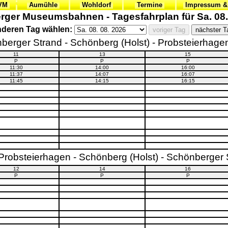
VVM
Aumühle
Wohldorf
Termine
Impressum &
ger Museumsbahnen - Tagesfahrplan für Sa. 08.
deren Tag wählen:
berger Strand - Schönberg (Holst) - Probsteierhagen 
11
13
15
P
P
P
11:30
14:00
16:00
11:37
14:07
16:07
11:45
14:15
16:15
- Probsteierhagen - Schönberg (Holst) - Schönberger 
12
14
16
P
P
P