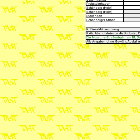
Probsteierhagen
Schönberg (Holst)
Schönberg (Holst)
Stakendorf
Schönberger Strand
P: Diesel-Museumszug
.
P Ab: Abendfahrten in die Probstei, 
Die Museums-Straßenbahn am Bf. Schö
Alle Angaben ohne Gewähr. Ausfall 