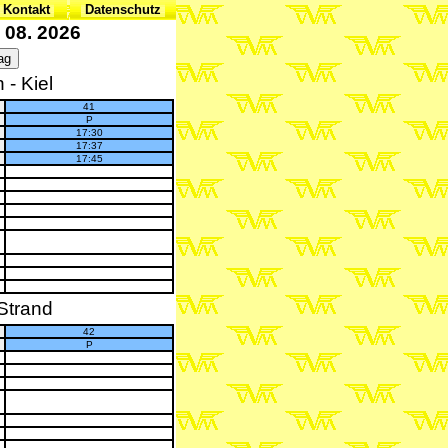
 Kontakt
Datenschutz
 08. 2026
- Kiel
41
P
17:30
17:37
17:45
Strand
42
P