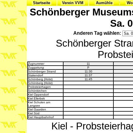
Startseite
Verein VVM
Aumühle
Woh
Schönberger Museumsb
Sa. 0
Anderen Tag wählen:
Schönberger Stran
Probstei
Zugnummer
11
Zuggattung
P
Schönberger Strand
11:30
Stakendorf
11:37
Schönberg (Holst)
11:45
Schönberg (Holst)
Probsteierhagen
Schönkirchen
Kiel Oppendorf
Kiel Ellerbek
Kiel Schulen am
Langsee
Kiel Gaarden
Kiel Süd
Kiel Hauptbahnhof
Kiel - Probsteierha