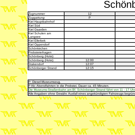
Schönb
Zugnummer
12
Zuggattung
P
Kiel Hauptbahnhof
Kiel Süd
Kiel Gaarden
Kiel Schulen am
Langsee
Kiel Ellerbek
Kiel Oppendorf
Schönkirchen
Probsteierhagen
Schönberg (Holst)
Schönberg (Holst)
12:00
Stakendorf
12:07
Schönberger Strand
12:15
P: Diesel-Museumszug
.
P Ab: Abendfahrten in die Probstei, Dauer ca. 45 Minuten.
Die Museums-Straßenbahn am Bf. Schönberger Strand fährt von 11 - 17 Uhr 
Alle Angaben ohne Gewähr. Ausfall eines angekündigten Fahrzeugs begrün