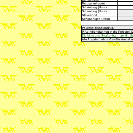
Probsteierhagen
Schönberg (Holst)
Schönberg (Holst)
Stakendorf
Schönberger Strand
P: Diesel-Museumszug
.
P Ab: Abendfahrten in die Probstei, 
Die Museums-Straßenbahn am Bf. Schö
Alle Angaben ohne Gewähr. Ausfall 