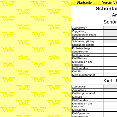
Startseite
Verein 
Schönber
An
Schön
Zugnummer
Zuggattung
Schönberger Strand
Stakendorf
Schönberg (Holst)
Schönberg (Holst)
Probsteierhagen
Schönkirchen
Kiel Oppendorf
Kiel Ellerbek
Kiel Schulen am
Langsee
Kiel Gaarden
Kiel Süd
Kiel Hauptbahnhof
Kiel 
Zugnummer
Zuggattung
Kiel Hauptbahnhof
Kiel Süd
Kiel Gaarden
Kiel Schulen am
Langsee
Kiel Ellerbek
Kiel Oppendorf
Schönkirchen