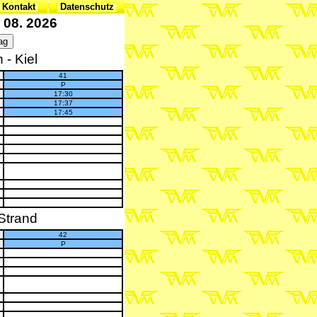
 Kontakt
Datenschutz
 08. 2026
- Kiel
41
P
17:30
17:37
17:45
Strand
42
P