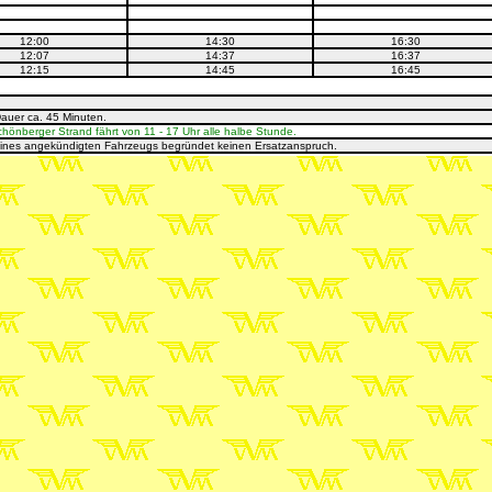
12:00
14:30
16:30
12:07
14:37
16:37
12:15
14:45
16:45
Dauer ca. 45 Minuten.
nberger Strand fährt von 11 - 17 Uhr alle halbe Stunde.
eines angekündigten Fahrzeugs begründet keinen Ersatzanspruch.