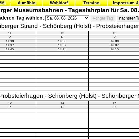
VVM
Aumühle
Wohldorf
Termine
Impressum &
ger Museumsbahnen - Tagesfahrplan für Sa. 08.
deren Tag wählen:
berger Strand - Schönberg (Holst) - Probsteierhagen 
11
13
15
P
P
P
11:30
14:00
16:00
11:37
14:07
16:07
11:45
14:15
16:15
- Probsteierhagen - Schönberg (Holst) - Schönberger 
12
14
16
P
P
P