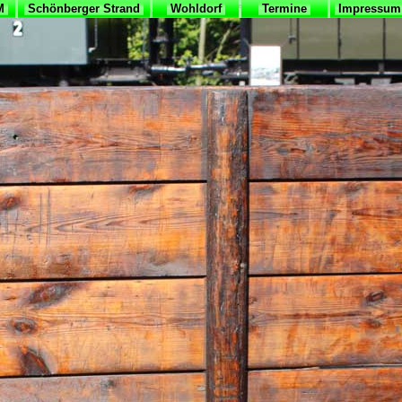
VM
Schönberger Strand
Wohldorf
Termine
Impressum 