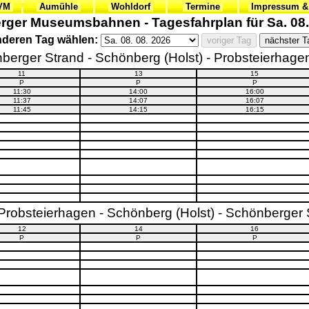
VVM
Aumühle
Wohldorf
Termine
Impressum &
ger Museumsbahnen - Tagesfahrplan für Sa. 08.
deren Tag wählen:
berger Strand - Schönberg (Holst) - Probsteierhagen 
11
13
15
P
P
P
11:30
14:00
16:00
11:37
14:07
16:07
11:45
14:15
16:15
- Probsteierhagen - Schönberg (Holst) - Schönberger 
12
14
16
P
P
P