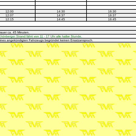
12:00
14:30
16:30
12:07
14:37
16:37
12:15
14:45
16:45
Dauer ca. 45 Minuten.
nberger Strand fährt von 11 - 17 Uhr alle halbe Stunde.
eines angekündigten Fahrzeugs begründet keinen Ersatzanspruch.