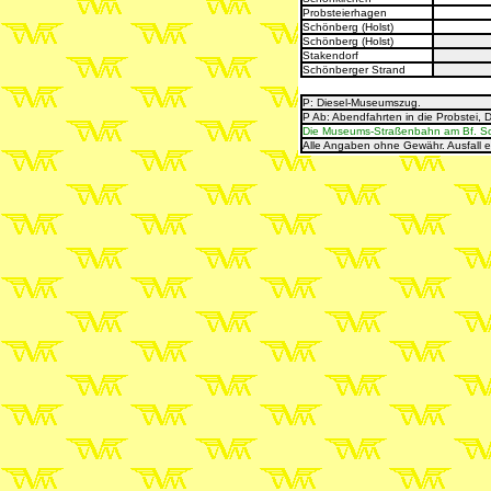
Probsteierhagen
Schönberg (Holst)
Schönberg (Holst)
Stakendorf
Schönberger Strand
P: Diesel-Museumszug
.
P Ab: Abendfahrten in die Probstei, 
Die Museums-Straßenbahn am Bf. Schö
Alle Angaben ohne Gewähr. Ausfall 