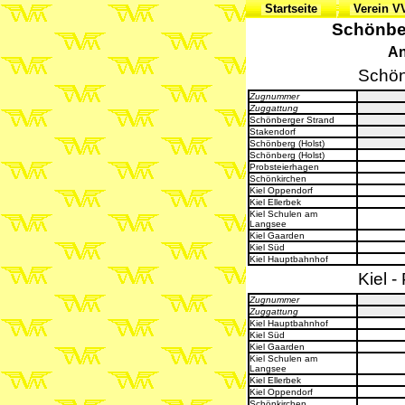
Startseite
Verein 
Schönber
An
Schön
Zugnummer
Zuggattung
Schönberger Strand
Stakendorf
Schönberg (Holst)
Schönberg (Holst)
Probsteierhagen
Schönkirchen
Kiel Oppendorf
Kiel Ellerbek
Kiel Schulen am
Langsee
Kiel Gaarden
Kiel Süd
Kiel Hauptbahnhof
Kiel 
Zugnummer
Zuggattung
Kiel Hauptbahnhof
Kiel Süd
Kiel Gaarden
Kiel Schulen am
Langsee
Kiel Ellerbek
Kiel Oppendorf
Schönkirchen