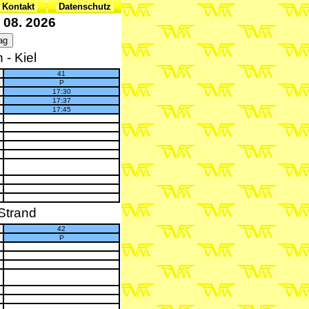
 Kontakt
Datenschutz
 08. 2026
- Kiel
41
P
17:30
17:37
17:45
Strand
42
P