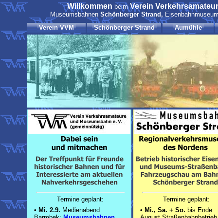
Willkommen
Verein Verkehrsamate
beim
Museumsbahnen
Schönberger Strand,
Eisenbahnmuseu
Verein VVM
Schönberger Strand
Aumühle
Termine geplant:
Termine geplant:
•
Mi. 2.9.
Medienabend
•
Mi., Sa. + So.
bis Ende
Barmbek:
Museumsbahnen
August Straßenbahnbetrieb