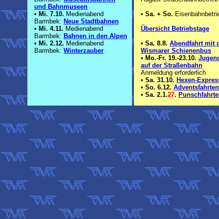
und Bahnmuseen
•
Mi. 7.10.
Medienabend
•
Sa. + So.
Eisenbahnbetri
Barmbek:
Neue Stadtbahnen
•
Mi. 4.11.
Medienabend
Übersicht Betriebstage
Barmbek:
Bahnen in den Alpen
•
Mi. 2.12.
Medienabend
•
Sa. 8.8.
Abendfahrt mit
Barmbek:
Winterzauber
Wismarer Schienenbus
•
Mo.-Fr. 19.-23.10.
Jugen
auf der Straßenbahn
Anmeldung erforderlich
•
Sa. 31.10.
Hexen-Expres
•
So. 6.12.
Adventsfahrten
•
Sa. 2.1.
27
.
Punschfahrt